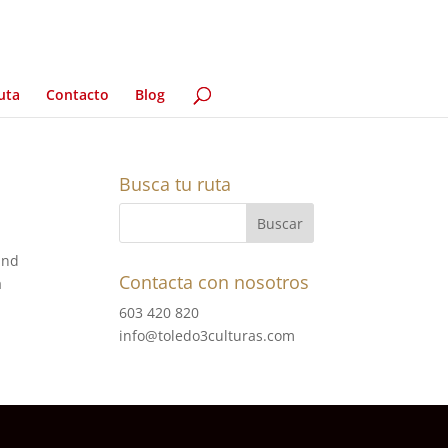
uta
Contacto
Blog
Busca tu ruta
and
Contacta con nosotros
a
603 420 820
info@toledo3culturas.com