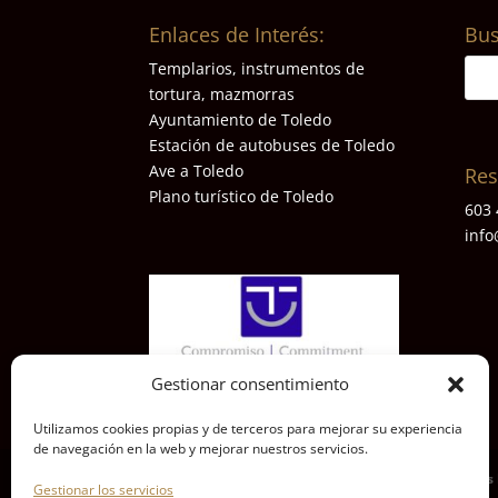
Enlaces de Interés:
Bus
Templarios, instrumentos de
tortura, mazmorras
Ayuntamiento de Toledo
Estación de autobuses de Toledo
Ave a Toledo
Res
Plano turístico de Toledo
603 
info
Gestionar consentimiento
Utilizamos cookies propias y de terceros para mejorar su experiencia
de navegación en la web y mejorar nuestros servicios.
Diseñado por Social-media-Managers | 2017 | Todos 
Gestionar los servicios