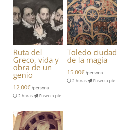
Ruta del
Toledo ciudad
Greco, vida y
de la magia
obra de un
15,00
€
genio
/persona
2 horas
Paseo a pie
12,00
€
/persona
2 horas
Paseo a pie