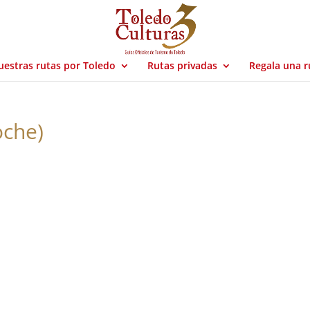
estras rutas por Toledo
Rutas privadas
Regala una r
oche)