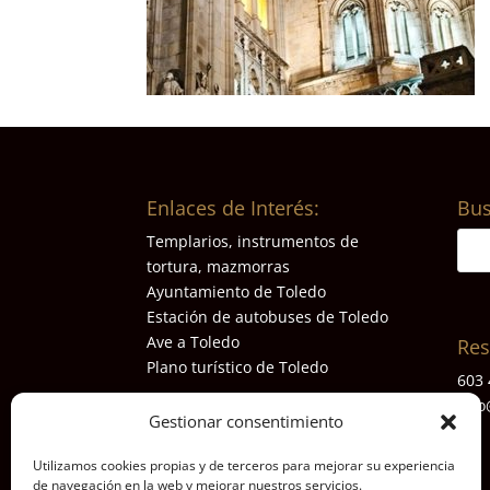
Enlaces de Interés:
Bus
Templarios, instrumentos de
tortura, mazmorras
Ayuntamiento de Toledo
Estación de autobuses de Toledo
Ave a Toledo
Res
Plano turístico de Toledo
603 
info
Gestionar consentimiento
Utilizamos cookies propias y de terceros para mejorar su experiencia
de navegación en la web y mejorar nuestros servicios.