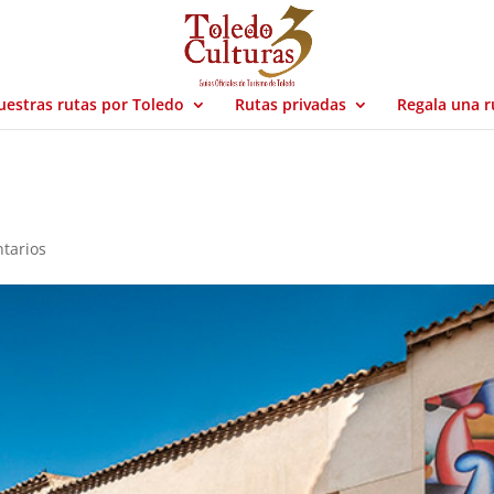
estras rutas por Toledo
Rutas privadas
Regala una r
tarios