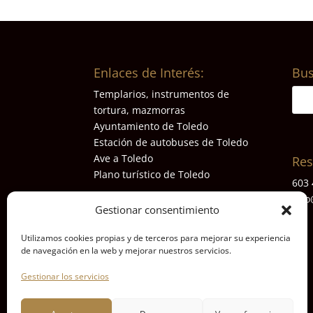
Enlaces de Interés:
Bus
Templarios, instrumentos de
tortura, mazmorras
Ayuntamiento de Toledo
Estación de autobuses de Toledo
Ave a Toledo
Res
Plano turístico de Toledo
603 
info
Gestionar consentimiento
Utilizamos cookies propias y de terceros para mejorar su experiencia
de navegación en la web y mejorar nuestros servicios.
Gestionar los servicios